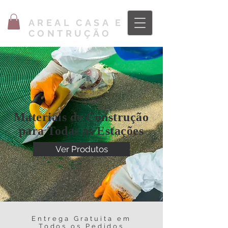
AREAL CASA E
CONTRUÇÃO
Materiais de Construção
para Todas as Estações
Ver Produtos
Entrega Gratuita em
Todos os Pedidos